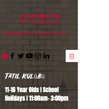
Kayıtlı Hayır Kurumu Numarası:
1128464
Tatil Kulübü
11-16 Year Olds I School
Holidays I 11:00am- 3:00pm