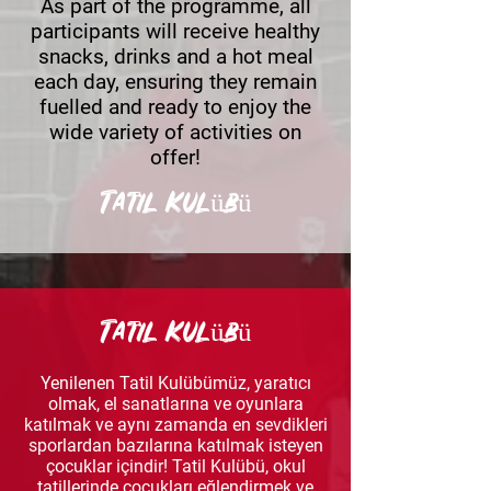
As part of the programme, all
participants will receive healthy
snacks, drinks and a hot meal
each day, ensuring they remain
fuelled and ready to enjoy the
wide variety of activities on
offer!
Tatil Kulübü
Tatil Kulübü
Yenilenen Tatil Kulübümüz, yaratıcı
olmak, el sanatlarına ve oyunlara
katılmak ve aynı zamanda en sevdikleri
sporlardan bazılarına katılmak isteyen
çocuklar içindir! Tatil Kulübü, okul
tatillerinde çocukları eğlendirmek ve