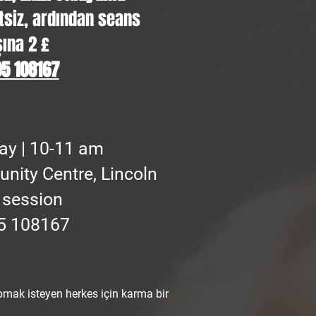
tsiz, ardından seans
ına 2 £
5 108167
day | 10-11 am
ity Centre, Lincoln
 session
5 108167
pmak isteyen herkes için karma bir