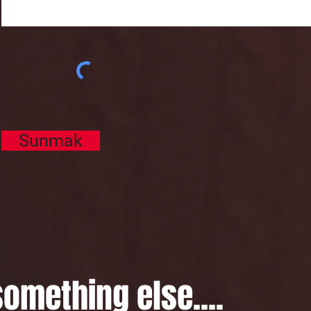
Sunmak
something else....