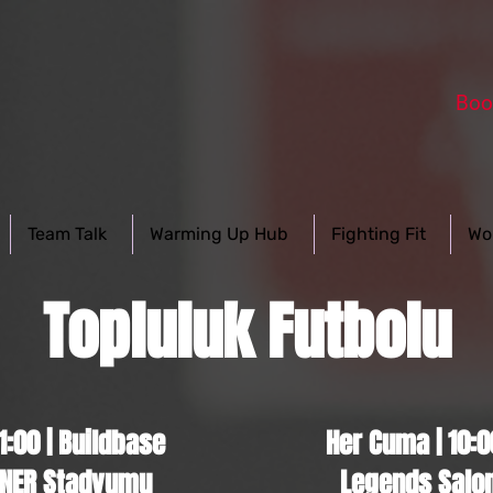
Boo
Team Talk
Warming Up Hub
Fighting Fit
Wo
Topluluk Futbolu
1:00 | Buildbase
Her Cuma | 10:00
LNER Stadyumu
Legends Salo