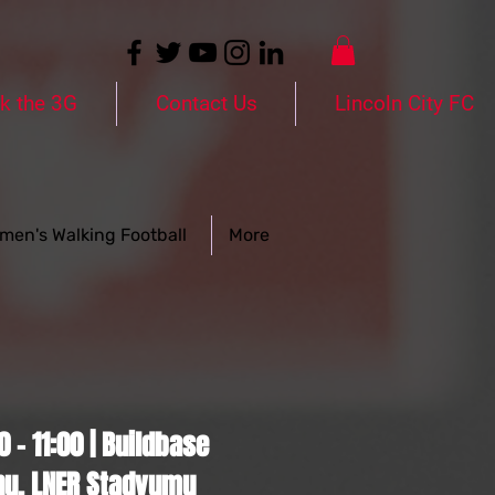
k the 3G
Contact Us
Lincoln City FC
men's Walking Football
More
 - 11:00 | Buildbase
nu, LNER Stadyumu