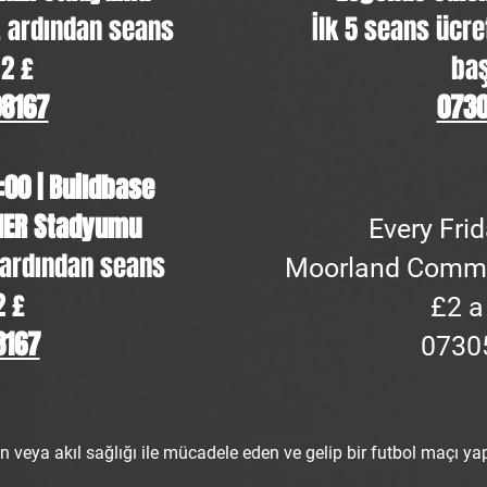
, ardından seans
İlk 5 seans ücre
 2 £
baş
08167
0730
:00 | Buildbase
NER Stadyumu
Every Fri
, ardından seans
Moorland Commun
2 £
£2 a
8167
0730
 veya akıl sağlığı ile mücadele eden ve gelip bir futbol maçı ya