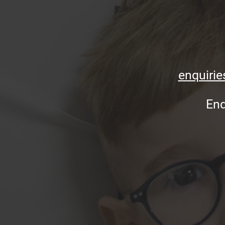
enquirie
End