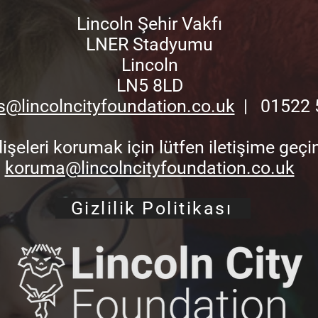
Lincoln Şehir Vakfı
LNER Stadyumu
Lincoln
LN5 8LD
s@lincolncityfoundation.co.uk
| 01522 
işeleri korumak için lütfen iletişime geç
koruma@lincolncityfoundation.co.uk
Gizlilik Politikası