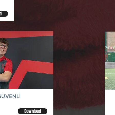
d
Mo
GÜVENLİ
Download