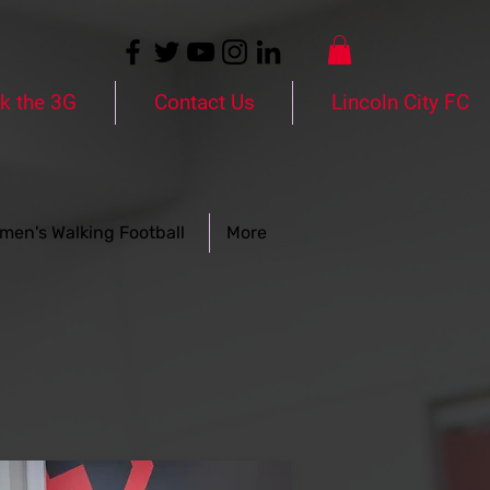
k the 3G
Contact Us
Lincoln City FC
men's Walking Football
More