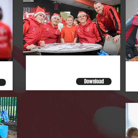
Privacy
A
ons
C
Download