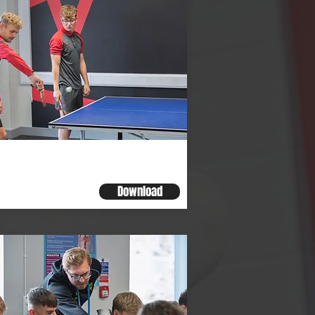
ctivity Code of
onduct
Download