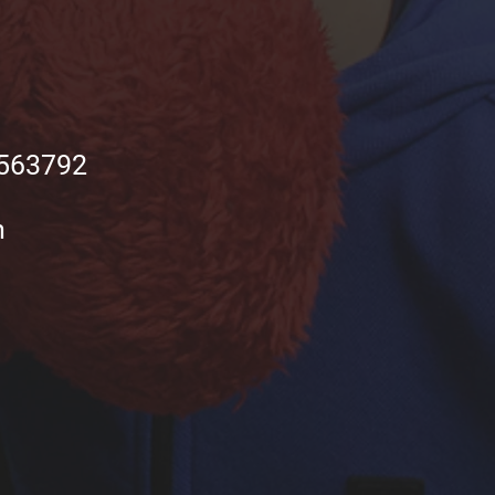
563792
in