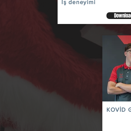
İş deneyimi
Downloa
KOVİD 