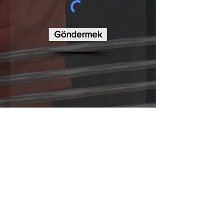
Göndermek
Lincoln Şehir Vakfı
LNER Stadyumu
Lincoln
LN5 8LD