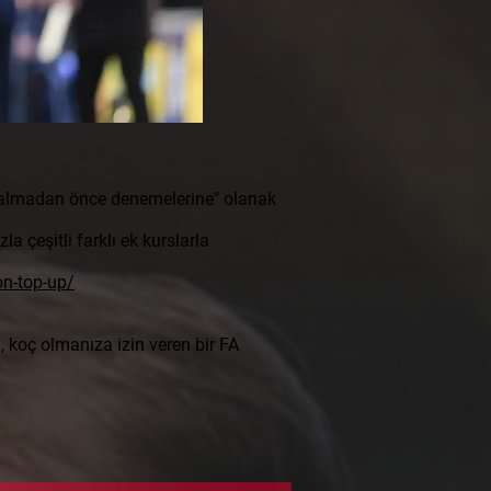
n almadan önce denemelerine" olanak
a çeşitli farklı ek kurslarla
on-top-up/
 koç olmanıza izin veren bir FA