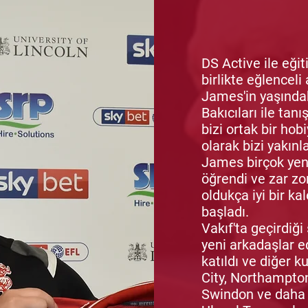
DS Active ile eği
birlikte eğlenceli
James'in yaşındak
Bakıcıları ile tan
bizi ortak bir hobi
olarak bizi yakınla
James birçok yen
öğrendi ve zar z
oldukça iyi bir ka
başladı.
Vakıf'ta geçirdiğ
yeni arkadaşlar e
katıldı ve diğer k
City, Northampto
Swindon ve daha fa