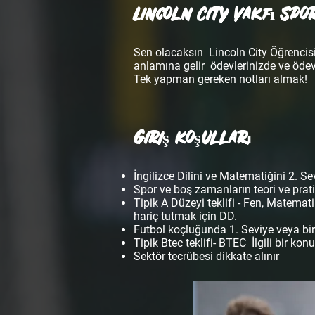
Lincoln City Vakfı Spo
Sen olacaksın
Lincoln City Öğrencisi
anlamına gelir
ödevlerinizde ve ödevl
Tek yapman gereken notları almak!
Giriş koşulları
İngilizce Dilini ve Matematiğini 2. 
Spor ve boş zamanların teori ve pratik
Tipik A Düzeyi teklifi - Fen, Matemat
hariç tutmak için DD.
Futbol koçluğunda 1. Seviye veya bir
Tipik Btec teklifi- BTEC
İlgili bir k
Sektör tecrübesi dikkate alınır