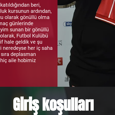
atıldığından beri,
oçluk kursunun ardından,
çu olarak gönüllü olma
 maç günlerinde
eyim sunan bir gönüllü
e olarak, Futbol Kulübü
f hale geldik ve şu
ri neredeyse her iç saha
a sıra deplasman
 hiç aile hobimiz
Giriş koşulları