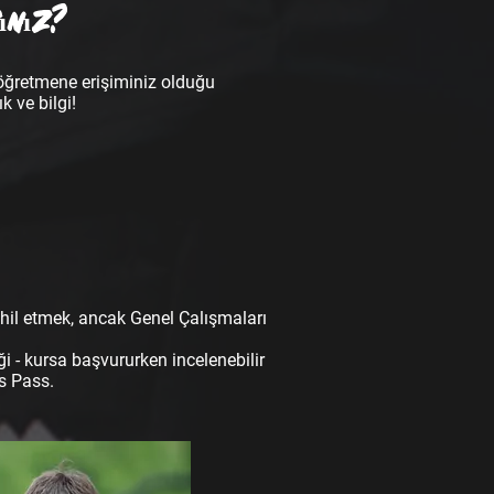
sınız?
k öğretmene erişiminiz olduğu
k ve bilgi!
ahil etmek, ancak Genel Çalışmaları
i - kursa başvururken incelenebilir
s Pass.