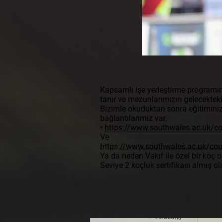
Kapsamlı işe yerleştirme programım
tanır ve mezunlarımızın gelecekteki 
Bizimle okuduktan sonra eğitiminizi 
bağlantılarımız var.
•
https://www.southwales.ac.uk/co
Ve
https://www.southwales.ac.uk/cou
Ya da neden Vakıf ile özel bir koç
Seviye 2 koçluk sertifikası almış ol