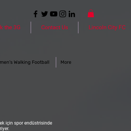
k the 3G
Contact Us
Lincoln City FC
men's Walking Football
More
mek için spor endüstrisinde
iyer.