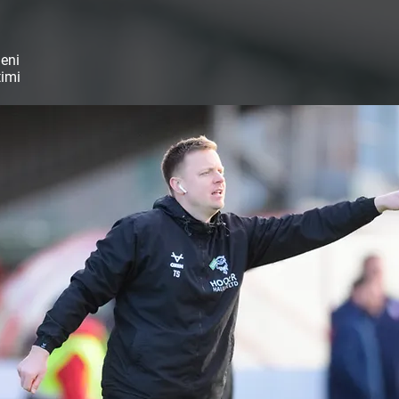
meni
timi