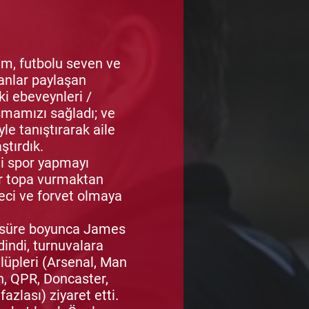
tim, futbolu seven ve
 anlar paylaşan
i ebeveynleri /
ışmamızı sağladı; ve
yle tanıştırarak aile
ştırdık.
i spor yapmayı
or topa vurmaktan
leci ve forvet olmaya
i süre boyunca James
dindi, turnuvalara
ulüpleri (Arsenal, Man
n, QPR, Doncaster,
zlası) ziyaret etti.