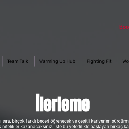
Boo
Team Talk
Warming Up Hub
Fighting Fit
Wo
İlerleme
ıra, birçok farklı beceri öğrenecek ve çeşitli kariyerleri sürdür
nitelikler kazanacaksınız. İşte bu yeterlilikle başlayan birkaç kar