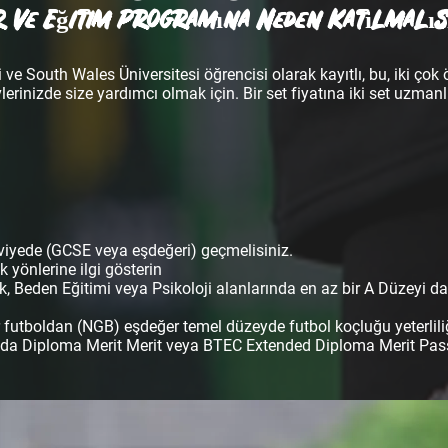
r ve Eğitim Programına Neden Katılmalı
 ve South Wales Üniversitesi öğrencisi olarak kayıtlı, bu, iki ço
erinizde size yardımcı olmak için. Bir set fiyatına iki set uzmanlı
Seviyede (GCSE veya eşdeğeri) geçmelisiniz.
 yönlerine ilgi gösterin
ik, Beden Eğitimi veya Psikoloji alanlarında en az bir A Düzeyi d
 futboldan (NGB) eşdeğer temel düzeyde futbol koçluğu yeterliliğ
onuda Diploma Merit Merit veya BTEC Extended Diploma Merit Pas