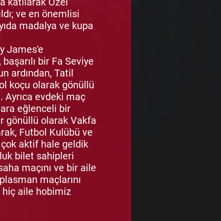
a katılarak Özel
ldı; ve en önemlisi
ayıda madalya ve kupa
ly James'e
, başarılı bir Fa Seviye
un ardından, Tatil
ol koçu olarak gönüllü
i. Ayrıca evdeki maç
ara eğlenceli bir
r gönüllü olarak Vakfa
olarak, Futbol Kulübü ve
çok aktif hale geldik
uk bilet sahipleri
saha maçını ve bir aile
eplasman maçlarını
 hiç aile hobimiz