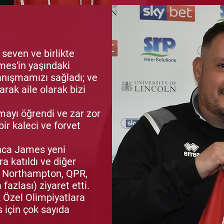
 seven ve birlikte
mes'in yaşındaki
tanışmamızı sağladı; ve
rarak aile olarak bizi
ayı öğrendi ve zar zor
ir kaleci ve forvet
unca James yeni
a katıldı ve diğer
y, Northampton, QPR,
azlası) ziyaret etti.
k Özel Olimpiyatlara
s için çok sayıda