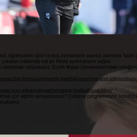
ız, öğrencilerin spor ve boş zamanların sayısız alanında "satı
çabaları hakkında net bir fikirle ayrılmalarını sağlar.
ilerletmek istiyorsanız, South Wales Üniversitesi'ndeki ortağımızl
urses/bsc-hons-community-football-coaching-and-administrati
rses/msc-advanced-performance-football-coaching/
 olmak için eğitim almıyorsunuz? Çalışma programınızın sonunda,
acaksınız.