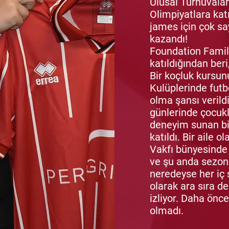
Ulusal Turnuvalar
Olimpiyatlara katı
james için çok s
kazandı!
Foundation Fami
katıldığından beri
Bir koçluk kursun
Kulüplerinde futb
olma şansı verild
günlerinde çocukl
deneyim sunan bi
katıldı. Bir aile 
Vakfı bünyesinde 
ve şu anda sezonl
neredeyse her iç 
olarak ara sıra d
izliyor. Daha önce
olmadı.