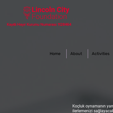
Kayıtlı Hayır Kurumu Numarası: 1128464
Home
About
Activities
Koçluk oynamanın yanı s
ilerlemenizi sağlayacak 