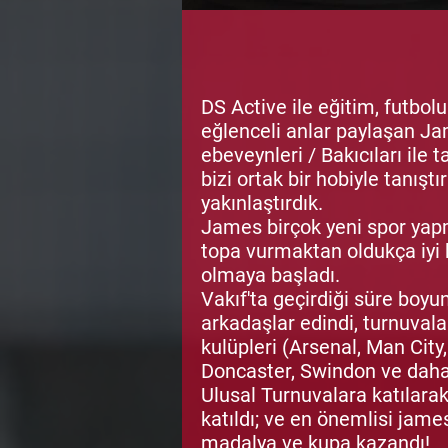
DS Active ile eğitim, futbolu
eğlenceli anlar paylaşan Ja
ebeveynleri / Bakıcıları ile 
bizi ortak bir hobiyle tanıştı
yakınlaştırdık.
James birçok yeni spor yapm
topa vurmaktan oldukça iyi b
olmaya başladı.
Vakıf'ta geçirdiği süre boy
arkadaşlar edindi, turnuvalar
kulüpleri (Arsenal, Man Cit
Doncaster, Swindon ve daha f
Ulusal Turnuvalara katılara
katıldı; ve en önemlisi jame
madalya ve kupa kazandı!